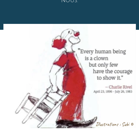
Ateliers clown guidés par Ezec Le Floc’h
Artiste professionnel.
plus de 1200 représentations
dans 42 pays.
La troupe partage sa salle à Biarritz
50m2, pour répétitions, ateliers
et représentations (40 pers
maximum).