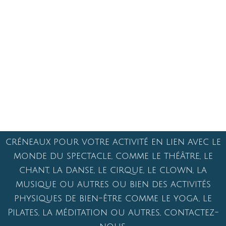
Illustrations : Subi ©
Retour à l’accueil de l’école d’art
clownesque
Stages clown en France et en Europe
Biarritz, Bordeaux, Angoulême,
Bruxelles
et Paris