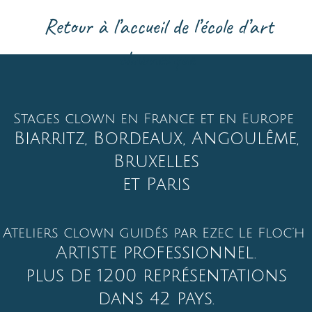
Les Turbulents
34 rue Tamames 64200 Biarritz
06 03 04 20 82
turbulents@ezec.fr
Association loi 1901
Siret : 904 550 381 00019
Présidé par Ezec Le Floc’h