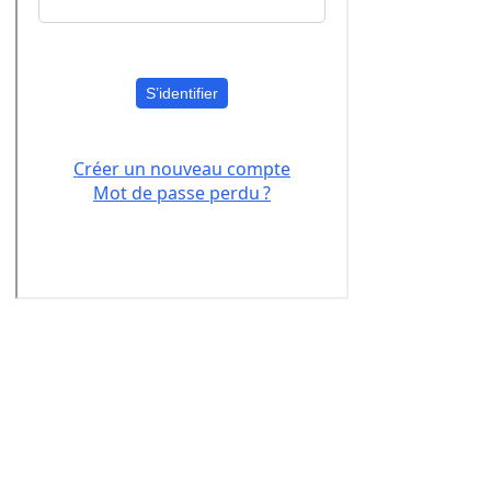
Si vous
souhaitez mettre en place des
créneaux pour votre activité en lien avec le
monde du spectacle, comme le théâtre, le
chant, la danse, le cirque, le clown, la
musique ou autres ou bien des activités
physiques de bien-
être comme le yoga, le
Pilates, la méditation ou autres, contactez-
nous.